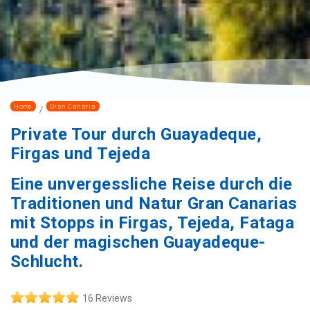
Home
Gran Canaria
Private Tour durch Guayadeque,
Firgas und Tejeda
Eine unvergessliche Reise durch die
Traditionen und Natur Gran Canarias
mit Stopps in Firgas, Tejeda, Fataga
und der magischen Guayadeque-
Schlucht.
16 Reviews