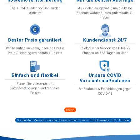
Kostenlose stornierung
Nur die besten Ausflüge
Bis zu 24 Stunden vor Beginn der
Aus vielen ausgewählt, um die beste
Aktivität
Erlebnis während Ihres Aufenthalts zu
haben
Bester Preis garantiert
Kundendienst 24/7
Wir bemühen uns sehr, Ihnen das beste
Telefonischer Support von 8 bis 22
Preis / Leistungsverhältnis zu bieten
Stunden an 365 Tagen im Jahr
Einfach und flexibel
Unsere COVID
Vorsichtsmaßnahmen
Planen Sie unterwegs mit
Sofortbestätigungen und digitalen
Maßnahmen & Empfehlungen gegen
Tickets
COVID-19
Home
Die besten Reiseführer der Kanarischen Inseln und Granada | LCT Europe