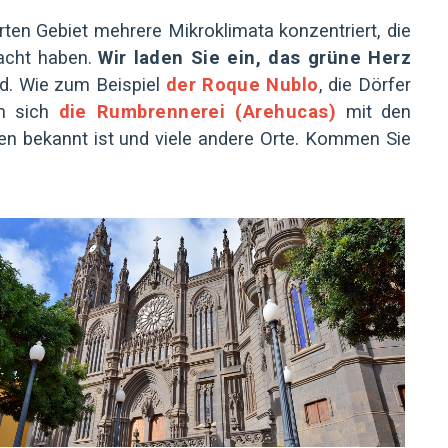
ten Gebiet mehrere Mikroklimata konzentriert, die
sacht haben.
Wir laden Sie ein, das grüne Herz
nd. Wie zum Beispiel
der Roque Nublo
, die Dörfer
em sich
die Rumbrennerei (Arehucas)
mit den
men bekannt ist und viele andere Orte. Kommen Sie