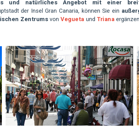
es und natürliches Angebot mit einer breit
tstadt der Insel Gran Canaria, können Sie ein
außer
orischen Zentrums
von
Vegueta
und
Triana
ergänze