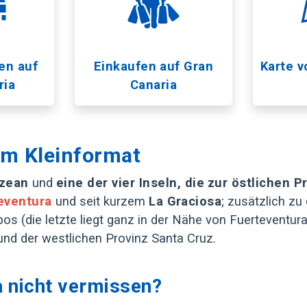
en auf
Einkaufen auf Gran
Karte v
ria
Canaria
im Kleinformat
 Ozean
und
eine der vier Inseln, die
zur östlichen P
eventura
und seit kurzem
La Graciosa
; zusätzlich zu
os (die letzte liegt ganz in der Nähe von Fuerteventu
und der westlichen Provinz Santa Cruz.
 nicht vermissen?