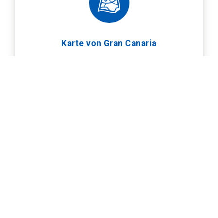
Karte von Gran Canaria
Home
Die besten Reiseführer der Kanarischen Inseln und Granada | LCT Europe
Top 10 von Gran Canaria
Basilika del Pino in Teror
COVID-19
Hilfe
LCT Europe