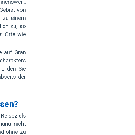
ähnenswert,
 Gebiet von
e zu einem
ich zu, so
en Orte wie
e auf Gran
charakters
t, den Sie
bseits der
ssen?
 Reiseziels
aria nicht
nd ohne zu