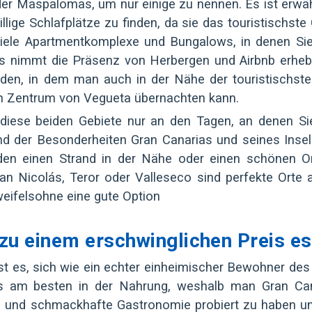
 oder Maspalomas, um nur einige zu nennen. Es ist erw
illige Schlafplätze zu finden, da sie das touristischste
iele Apartmentkomplexe und Bungalows, in denen Si
s nimmt die Präsenz von Herbergen und Airbnb erhebl
inden, in dem man auch in der Nähe der touristischst
en Zentrum von Vegueta übernachten kann.
m diese beiden Gebiete nur an den Tagen, an denen Si
nd der Besonderheiten Gran Canarias und seines Insel
inden einen Strand in der Nähe oder einen schönen Or
n Nicolás, Teror oder Valleseco sind perfekte Orte a
weifelsohne eine gute Option
zu einem erschwinglichen Preis e
t es, sich wie ein echter einheimischer Bewohner des
s am besten in der Nahrung, weshalb man Gran Can
che und schmackhafte Gastronomie probiert zu haben u