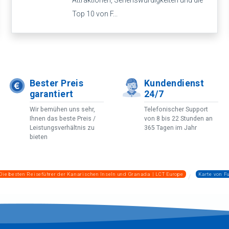
Attraktionen, Sehenswürdigkeiten und die
Top 10 von F...
Bester Preis
Kundendienst
garantiert
24/7
Wir bemühen uns sehr,
Telefonischer Support
Ihnen das beste Preis /
von 8 bis 22 Stunden an
Leistungsverhältnis zu
365 Tagen im Jahr
bieten
Die besten Reiseführer der Kanarischen Inseln und Granada | LCT Europe
Karte von F