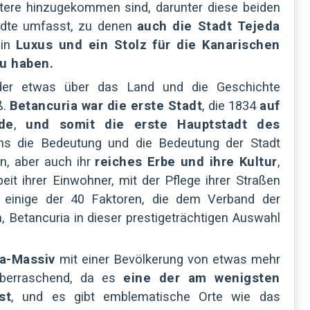
itere hinzugekommen sind, darunter diese beiden
tädte umfasst, zu denen
auch die Stadt Tejeda
ein
Luxus und ein Stolz für die Kanarischen
zu haben.
der etwas über das Land und die Geschichte
ß.
Betancuria war die erste Stadt
, die 1834
auf
de
,
und somit die erste Hauptstadt des
ns die Bedeutung und die Bedeutung der Stadt
en, aber auch ihr
reiches Erbe und ihre Kultur
,
eit ihrer Einwohner, mit der Pflege ihrer Straßen
d einige der 40 Faktoren, die dem Verband der
 Betancuria in dieser prestigeträchtigen Auswahl
ia-Massiv
mit einer Bevölkerung von etwas mehr
überraschend, da es
eine der am wenigsten
st
, und es gibt emblematische Orte wie das